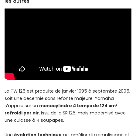
les autres
La TW 125 est produite de janvier 1995 à septembre 2005,
soit une décennie sans refonte majeure. Yamaha
s’appuie sur un
monocylindre 4 temps de 124 cm³
refroidi par air
, issu de la SR 125, mais modernisé avec
une culasse à 4 soupapes.
Une
évolution technique
qui améliore le remplissage et