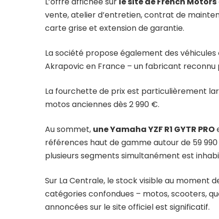
L’offre affichée sur
le site de French Motors
vente, atelier d’entretien, contrat de mainten
carte grise et extension de garantie.
La société propose également des véhicules 
Akrapovic en France – un fabricant reconn
La fourchette de prix est particulièrement l
motos anciennes dès 2 990 €.
Au sommet,
une Yamaha YZF R1 GYTR PRO
e
références haut de gamme autour de 59 990
plusieurs segments simultanément est inhabi
Sur La Centrale, le stock visible au moment d
catégories confondues – motos, scooters, quad
annoncées sur le site officiel est significatif.