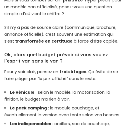
Mais si vous tombez sur un “
prix 2026
” hyper précis pour
un modèle non officialisé, posez-vous une question
simple : d’où vient le chiffre ?
S’il n’y a pas de source claire (communiqué, brochure,
annonce officielle), c’est souvent une estimation qui
s’est
transformée en certitude
à force d’être copiée.
Ok, alors quel budget prévoir si vous voulez
l’esprit van sans le van ?
Pour y voir clair, pensez en
trois étages
. Ça évite de se
faire piéger par “le prix affiché” sans le reste.
Le véhicule
: selon le modèle, la motorisation, la
finition, le budget n’a rien à voir.
Le pack camping
: le module couchage, et
éventuellement la version avec tente selon vos besoins.
Les indispensables
: oreillers, sac de couchage,