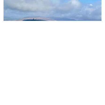
Ce qui rend le
Ford Transit L2H2
intéressant, c’est son
équilibre. Il est assez grand pour être confortable, mais
pas au point de devenir pénible à conduire. En L2, vous
restez dans une longueur encore gérable au quotidien :
manœuvres, petites routes, stationnement… ça
demande un peu d’habitude, mais ça ne devient pas une
corvée. Et en H2, vous gagnez un volume intérieur qui