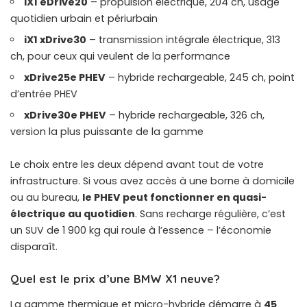
iX1 eDrive20
– propulsion électrique, 204 ch, usage
quotidien urbain et périurbain
iX1 xDrive30
– transmission intégrale électrique, 313
ch, pour ceux qui veulent de la performance
xDrive25e PHEV
– hybride rechargeable, 245 ch, point
d’entrée PHEV
xDrive30e PHEV
– hybride rechargeable, 326 ch,
version la plus puissante de la gamme
Le choix entre les deux dépend avant tout de votre
infrastructure. Si vous avez accès à une borne à domicile
ou au bureau,
le PHEV peut fonctionner en quasi-
électrique au quotidien
. Sans recharge régulière, c’est
un SUV de 1 900 kg qui roule à l’essence – l’économie
disparaît.
Quel est le prix d’une BMW X1 neuve?
La gamme thermique et micro-hybride démarre à
45