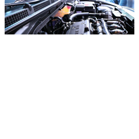
Plus de 2 millions de véhicules équipés de ce bloc
circulaient en Europe en 2020
. Pourtant, ce moteur
divise : adulé pour sa sobriété sur autoroute, redouté
pour ses factures de réparation passé les 100 000 km.
Voici ce que les chiffres et les retours terrain disent
vraiment du
1.6 BlueHDi 120
.