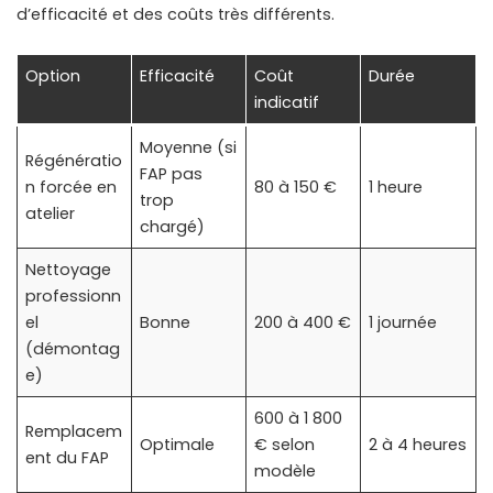
d’efficacité et des coûts très différents.
Option
Efficacité
Coût
Durée
indicatif
Moyenne (si
Régénératio
FAP pas
n forcée en
80 à 150 €
1 heure
trop
atelier
chargé)
Nettoyage
professionn
el
Bonne
200 à 400 €
1 journée
(démontag
e)
600 à 1 800
Remplacem
Optimale
€ selon
2 à 4 heures
ent du FAP
modèle