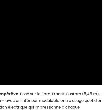
mpérêve
. Posé sur le Ford Transit Custom (5,45 m), il
 – avec un intérieur modulable entre usage quotidien
tion électrique qui impressionne à chaque