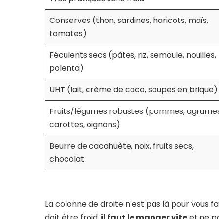
Conserves (thon, sardines, haricots, maïs,
tomates)
Féculents secs (pâtes, riz, semoule, nouilles,
polenta)
UHT (lait, crème de coco, soupes en brique)
Fruits/légumes robustes (pommes, agrumes
carottes, oignons)
Beurre de cacahuète, noix, fruits secs,
chocolat
La colonne de droite n’est pas là pour vous fair
doit être froid,
il faut le manger vite
et ne pa