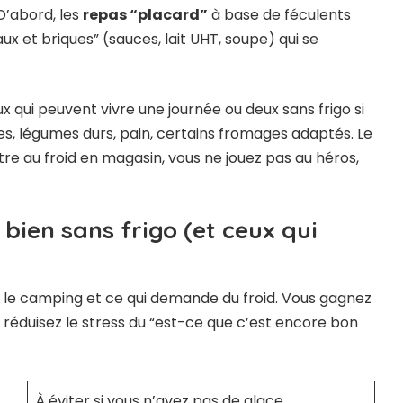
 D’abord, les
repas “placard”
à base de féculents
ux et briques” (sauces, lait UHT, soupe) qui se
ceux qui peuvent vivre une journée ou deux sans frigo si
tes, légumes durs, pain, certains fromages adaptés. Le
être au froid en magasin, vous ne jouez pas au héros,
bien sans frigo (et ceux qui
e le camping et ce qui demande du froid. Vous gagnez
s réduisez le stress du “est-ce que c’est encore bon
À éviter si vous n’avez pas de glace