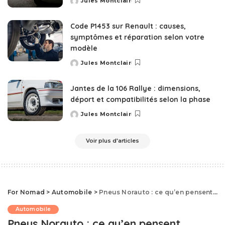
Jules Montclair
Posted
by
Code P1453 sur Renault : causes,
symptômes et réparation selon votre
modèle
Jules Montclair
Posted
by
Jantes de la 106 Rallye : dimensions,
déport et compatibilités selon la phase
Jules Montclair
Posted
by
Voir plus d'articles
For Nomad
>
Automobile
>
Pneus Norauto : ce qu’en pensent vraiment les automobilistes
Automobile
Pneus Norauto : ce qu’en pensent