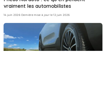
vraiment les automobilistes
14 juin 2026
Dernière mise à jour le 12 juin 2026
Un pneu vendu sous marque distributeur peut-il vraiment
rivaliser avec
les grandes références du marché
?
Avec les
Prevensys
,
Norauto
mise sur une réponse