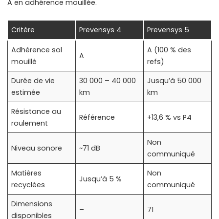
A en adhérence mouillée.
Critère
Prevensys 4
Prevensys 5
Adhérence sol
A (100 % des
A
mouillé
refs)
Durée de vie
30 000 – 40 000
Jusqu’à 50 000
estimée
km
km
Résistance au
Référence
+13,6 % vs P4
roulement
Non
Niveau sonore
~71 dB
communiqué
Matières
Non
Jusqu’à 5 %
recyclées
communiqué
Dimensions
–
71
disponibles