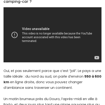
camping-car ?
Oui, et pas seulement parce que c’est “joli”. Le pays a une
taille idéale : du nord au sud, on parle d’environ
550 à 600
km
en ligne droite, donc vous pouvez changer
d’ambiance sans traverser un continent.
Un matin brumeux près du Douro, l’après-midi en ville à
Porto, et deux jours plus tard une plage sauvage plus au