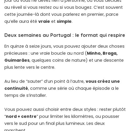
jour où vous ne devez rien à personne, où vous décidez
au réveil si vous restez ou si vous bougez. C’est souvent
cette journée-là dont vous parlerez en premier, parce
qu’elle aura été
vraie
et
simple
.
Deux semaines au Portugal : le format qui respire
En quinze à seize jours, vous pouvez ajouter deux choses
précieuses : une vraie boucle au nord (
Minho, Braga,
Guimarães
, quelques coins de nature) et une descente
plus lente vers le centre.
Au lieu de “sauter” d’un point à l’autre,
vous créez une
continuité
, comme une série où chaque épisode a le
temps de s’installer.
Vous pouvez aussi choisir entre deux styles : rester plutôt
“
nord + centre
” pour limiter les kilomètres, ou pousser
vers le sud pour un final plus lumineux. Les deux
marchent.