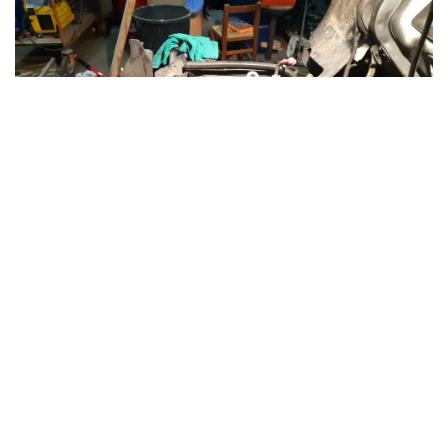
Un utilitaire affiché à
26 700 € HT
au lancement, avec un
moteur qui peut lâcher avant 100 000 km et coûter plus
cher à réparer que la valeur du véhicule.
C’est le paradoxe du Renault Master équipé du
3.0 dCi