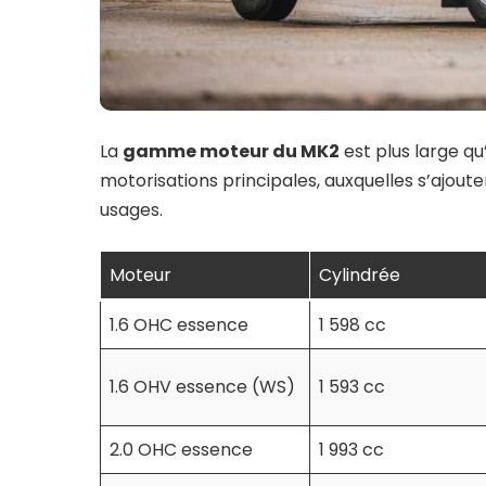
La
gamme moteur du MK2
est plus large qu
motorisations principales, auxquelles s’ajout
usages.
Moteur
Cylindrée
1.6 OHC essence
1 598 cc
1.6 OHV essence (WS)
1 593 cc
2.0 OHC essence
1 993 cc