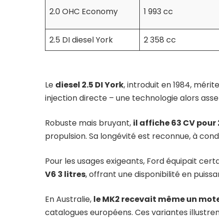
2.0 OHC Economy
1 993 cc
2.5 DI diesel York
2 358 cc
Le
diesel 2.5 DI York
, introduit en 1984, méri
injection directe – une technologie alors asse
Robuste mais bruyant,
il affiche 63 CV pour
propulsion. Sa longévité est reconnue, à condi
Pour les usages exigeants, Ford équipait cer
V6 3 litres
, offrant une disponibilité en puis
En Australie,
le MK2 recevait même un moteur
catalogues européens. Ces variantes illustren