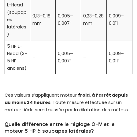
L-Head
(soupap
0,13–0,18
0,005–
0,23–0,28
0,009–
es
mm
0,007″
mm
0,011″
latérales
)
5 HP L-
Head (3–
0,005–
0,009–
–
–
5 HP
0,007″
0,011″
anciens)
Ces valeurs s’appliquent moteur
froid, à l’arrêt depuis
au moins 24 heures
. Toute mesure effectuée sur un
moteur tiède sera faussée par la dilatation des métaux.
Quelle différence entre le réglage OHV et le
moteur 5 HP à soupapes latérales?