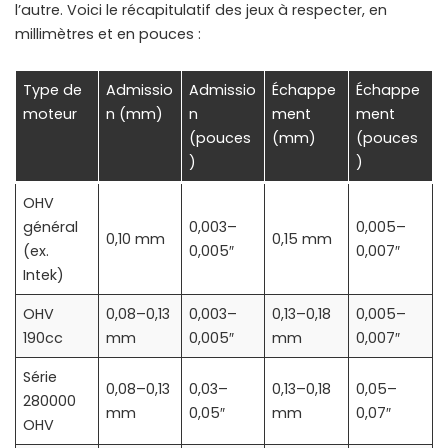
l’autre. Voici le récapitulatif des jeux à respecter, en
millimètres et en pouces :
Type de
Admissio
Admissio
Échappe
Échappe
moteur
n (mm)
n
ment
ment
(pouces
(mm)
(pouces
)
)
OHV
général
0,003–
0,005–
0,10 mm
0,15 mm
(ex.
0,005″
0,007″
Intek)
OHV
0,08–0,13
0,003–
0,13–0,18
0,005–
190cc
mm
0,005″
mm
0,007″
Série
0,08–0,13
0,03–
0,13–0,18
0,05–
280000
mm
0,05″
mm
0,07″
OHV