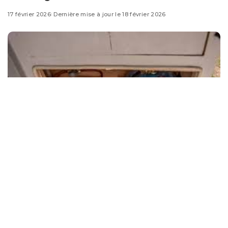
17 février 2026
Dernière mise à jour le 18 février 2026
Quand on parle de “
normes gaz VASP
” en France, on
parle surtout d’un objectif très concret :
prouver que
votre installation GPL est sûre
(incendie, explosion,
asphyxie) pour pouvoir constituer un dossier