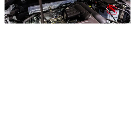
Un trois-cylindres d’un litre qui propulse des SUV de 1
300 kg
, c’est déjà un pari risqué sur le papier.
Volkswagen l’a pourtant lancé en 2014, en promettant un
bloc économique, léger et suffisamment coupleux pour
l’usage quotidien.
Le bilan, dix ans plus tard, est plus nuancé que les
brochures ne le laissaient entendre.