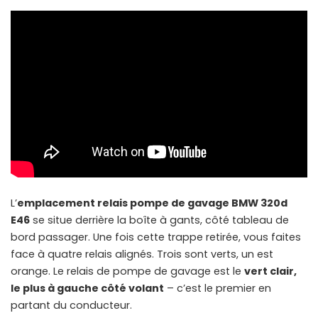
L’
emplacement relais pompe de gavage BMW 320d
E46
se situe derrière la boîte à gants, côté tableau de
bord passager. Une fois cette trappe retirée, vous faites
face à quatre relais alignés. Trois sont verts, un est
orange. Le relais de pompe de gavage est le
vert clair,
le plus à gauche côté volant
– c’est le premier en
partant du conducteur.