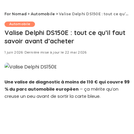
For Nomad
>
Automobile
>
Valise Delphi DS150E : tout ce qu’il faut savoir avant d’acheter
Automobile
Valise Delphi DS150E : tout ce qu’il faut
savoir avant d’acheter
1 juin 2026
Dernière mise à jour le 22 mai 2026
Une valise de diagnostic à moins de 110 € qui couvre 99
% du parc automobile européen
– ça mérite qu’on
creuse un peu avant de sortir la carte bleue.
La
DS150E circule sur le marché depuis des années
,
avec des versions originales, des copies chinoises et des
offres qui mélangent les deux. Voici ce que vous devez
savoir pour ne pas vous tromper.