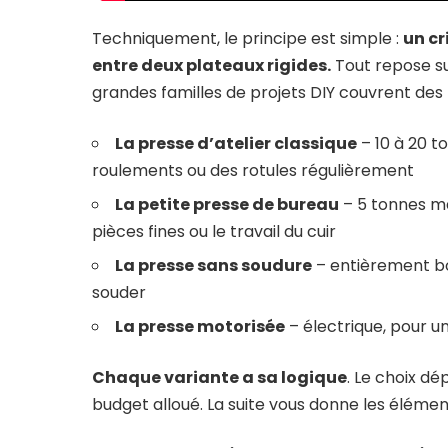
Techniquement, le principe est simple :
un cr
entre deux plateaux rigides.
Tout repose sur
grandes familles de projets DIY couvrent des b
La presse d’atelier classique
– 10 à 20 t
roulements ou des rotules régulièrement
La petite presse de bureau
– 5 tonnes m
pièces fines ou le travail du cuir
La presse sans soudure
– entièrement bo
souder
La presse motorisée
– électrique, pour u
Chaque variante a sa logique
. Le choix dé
budget alloué. La suite vous donne les éléme