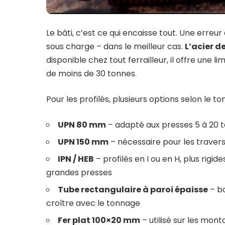
Le bâti, c’est ce qui encaisse tout. Une erreu
sous charge – dans le meilleur cas.
L’acier d
disponible chez tout ferrailleur, il offre une 
de moins de 30 tonnes.
Pour les profilés, plusieurs options selon le to
UPN 80 mm
– adapté aux presses 5 à 20 to
UPN 150 mm
– nécessaire pour les traver
IPN / HEB
– profilés en I ou en H, plus rigid
grandes presses
Tube rectangulaire à paroi épaisse
– bo
croître avec le tonnage
Fer plat 100×20 mm
– utilisé sur les mo